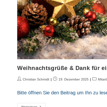
Weihnachtsgrüße & Dank für e
Beitrags-
Beitrag
Beitrags-
Christian Schmidt
19. Dezember 2025
Mitarb
Autor:
veröffentlicht:
Kategorie
Bitte öffnen Sie den Beitrag um Ihn zu les
Weihnachtsgrüße
Weiterlesen