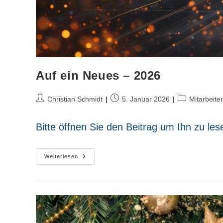
Auf ein Neues – 2026
Beitrags-
Beitrag
Beitrags-
Christian Schmidt
5. Januar 2026
Mitarbeite
Autor:
veröffentlicht:
Kategorie:
Bitte öffnen Sie den Beitrag um Ihn zu les
Auf
Weiterlesen
Ein
Neues
–
2026