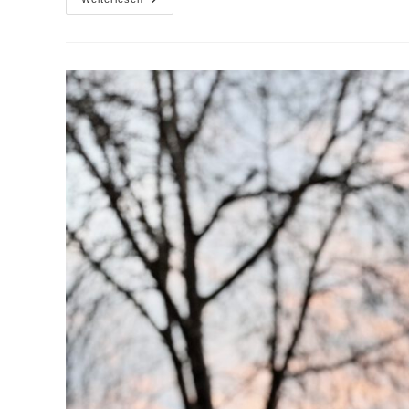
&
Dank
Für
Ein
Besonderes
Jahr