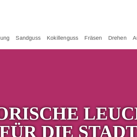
lung
Sandguss
Kokillenguss
Fräsen
Drehen
A
ORISCHE LEU
FÜR DIE STAD