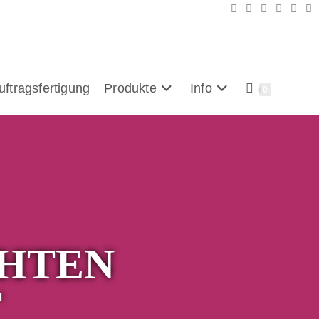
uftragsfertigung
Produkte
Info
0
CHTEN
T