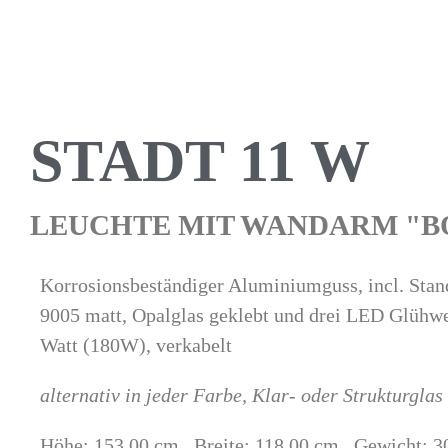
STADT 11 W
LEUCHTE MIT WANDARM "B
Korrosionsbeständiger Aluminiumguss, incl. Sta
9005 matt, Opalglas geklebt und drei LED Glühw
Watt (180W), verkabelt
alternativ in jeder Farbe, Klar- oder Strukturgla
Höhe: 153,00 cm Breite: 118,00 cm Gewicht: 3