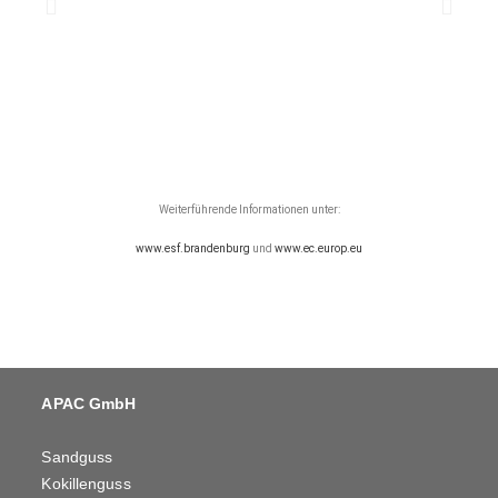
Weiterführende Informationen unter:
www.esf.brandenburg
und
www.ec.europ.eu
APAC GmbH
Sandguss
Kokillenguss