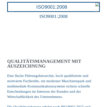
STELLEN SIE NOCH
ISO9001:2008
HEUTE IHRE ANFRAGE
Wir bearbeiten Ihre Unterlagen kurzfristig
und unterbreiten unser Angebot für Ihr
Projekt.
Jetzt Anfrage senden.
QUALITÄTSMANAGEMENT MIT
AUSZEICHNUNG
Eine flache Führungshierarchie, hoch qualifizierte und
motivierte Fachkräfte, ein moderner Maschinenpark und
multimediale Kommunikationssysteme sichern schnelle
Entscheidungen im Interesse der Kunden und der
Wirtschaftlichkeit des Unternehmens.
Die Qualitätssicherung erfolgt nach ISO 9001:2015 und