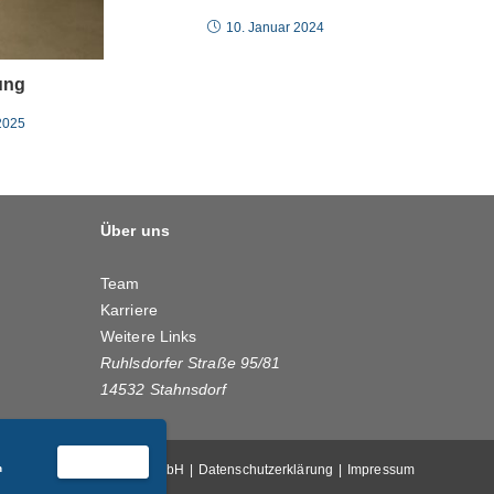
10. Januar 2024
ung
2025
Über uns
Team
Karriere
Weitere Links
Ruhlsdorfer Straße 95/81
14532 Stahnsdorf
Akzeptieren
n
mbH
Füllner & Partner GmbH
Datenschutzerklärung
Impressum