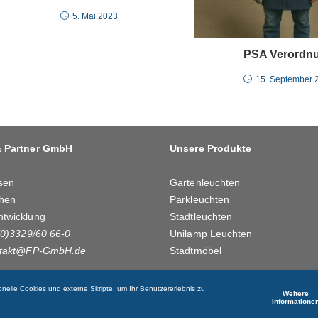
5. Mai 2023
PSA Verordn
15. September 
& Partner GmbH
Unsere Produkte
sen
Gartenleuchten
hen
Parkleuchten
ntwicklung
Stadtleuchten
(0)3329/60 66-0
Unilamp Leuchten
takt@FP-GmbH.de
Stadtmöbel
onelle Cookies und externe Skripte, um Ihr Benutzererlebnis zu
Weitere
Informatione
Bewerben
Kontakt
APAC G