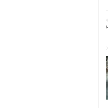
W
A
N
a