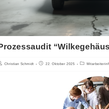
Prozessaudit “Wilkegehäu
eitrags-
Beitrag
Beitrags-
Christian Schmidt
22. Oktober 2025
Mitarbeiterin
utor:
veröffentlicht:
Kategorie: