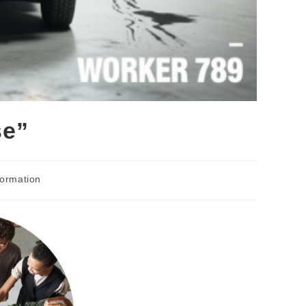
se”
formation