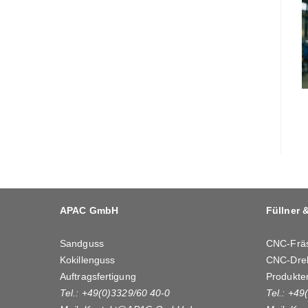
APAC GmbH
Füllner 
Sandguss
CNC-Frä
Kokillenguss
CNC-Dre
Auftragsfertigung
Produkte
Tel.: +49(0)3329/60 40-0
Tel.: +49