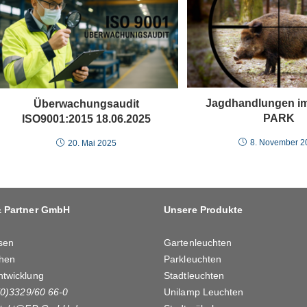
Jagdhandlungen 
Überwachungsaudit
PARK
ISO9001:2015 18.06.2025
8. November 2
20. Mai 2025
& Partner GmbH
Unsere Produkte
sen
Gartenleuchten
hen
Parkleuchten
ntwicklung
Stadtleuchten
(0)3329/60 66-0
Unilamp Leuchten