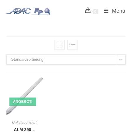
Zum
Menü
Inhalt
0
springen
Standardsortierung
ANGEBOT!
Unkategorisiert
ALM 390 –