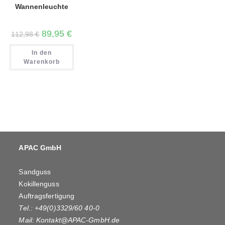
Wannenleuchte
Ursprünglicher
Aktueller
89,95
€
112,98
€
Preis
Preis
war:
ist:
112,98 €
89,95 €.
In den
Warenkorb
APAC GmbH
Sandguss
Kokillenguss
Auftragsfertigung
Tel.: +49(0)3329/60 40-0
Mail:
Kontakt@APAC-GmbH.de