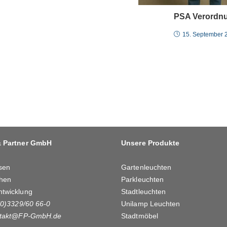
PSA Verordn
15. September 
& Partner GmbH
Unsere Produkte
sen
Gartenleuchten
hen
Parkleuchten
ntwicklung
Stadtleuchten
(0)3329/60 66-0
Unilamp Leuchten
takt@FP-GmbH.de
Stadtmöbel