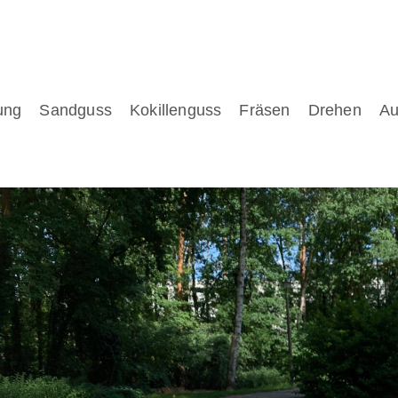
ung
Sandguss
Kokillenguss
Fräsen
Drehen
Au