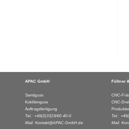
APAC GmbH
Füllner 
Sandguss
CNC-Frä
Kokillenguss
CNC-Dre
Auftragsfertigung
Produkte
Tel.: +49(0)3329/60 40-0
Tel.: +49
Mail:
Kontakt@APAC-GmbH.de
Mail:
Kon